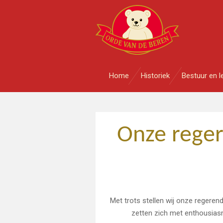
Ga
direct
naar
de
hoofdinhoud
Home
Historiek
Bestuur en l
Onze reger
Met trots stellen wij onze regerend
zetten zich met enthousias